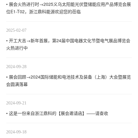
• 展会火热进行时→2025义乌太阳能光伏暨储能应用产品博览会展
位E1-T02，浙江鼎科能源欢迎您的莅临
2025-02-07
• 开工大吉→新年首展，第24届中国电器文化节暨电气展品博览会
火热进行中
2024-09-28
• 展会回顾→2024国际储能和电池技术及装备（上海）大会暨展览
会圆满落幕
2024-09-21
• 这是一份来自浙江鼎科的【展会邀请函】——请查收
2024-09-18