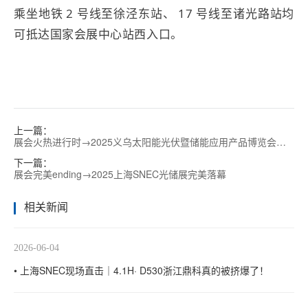
乘坐
地铁
2 号线
至
徐泾东站
、
17 号线
至诸光路站
均
可抵达国家会展中心站
西入口
。
上一篇：
展会火热进行时→2025义乌太阳能光伏暨储能应用产品博览会展
位E1-T02，浙江鼎科能源欢迎您的莅临
下一篇：
展会完美ending→2025上海SNEC光储展完美落幕
相关新闻
2026-06-04
• 上海SNEC现场直击｜4.1H· D530浙江鼎科真的被挤爆了！