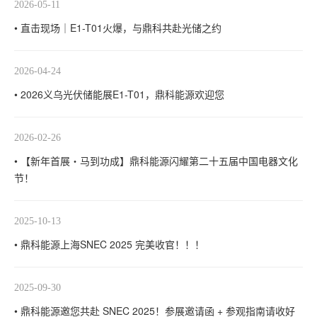
2026-05-11
• 直击现场｜E1-T01火爆，与鼎科共赴光储之约
2026-04-24
• 2026义乌光伏储能展E1-T01，鼎科能源欢迎您
2026-02-26
• 【新年首展・马到功成】鼎科能源闪耀第二十五届中国电器文化
节！
2025-10-13
• 鼎科能源上海SNEC 2025 完美收官！！！
2025-09-30
• 鼎科能源邀您共赴 SNEC 2025！参展邀请函 + 参观指南请收好